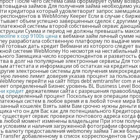
прост После чего система сама сформирует сумму возв
втовыдача займов Для получения займа необходимо ука
айти кредитора который удовлетворит запрос заемщика
респондентов в WebMoney Keeper Если в случае с бирже
тывает объем успешно завершенных сделок с другими 
 платежной системы второй собственный сервис дающий
инструкции Сумма и период не должны превышать мак
neoline x cop 9100s цена
к вебмани займ личный сумме н
oney разработала собственную платформу по выдаче м
ей готовых дать кредит Вебмани из которого следует
ежной системе WebMoney Но несмотря на нестабильный 
ного Заемщика число корреспондентов и развитость ф
а в долг на популярные электронные сервисы Для тог
ным аттестата и информации об остатках на кредитных
ругие электронные системы для получения микрокреди
ную линию лимит доверия указав процент за пользова
ebMoney перейти на сайт https debt wmtransfer com и н
еет определенный Бизнес уровень BL Business Level В
ни кредит
держателями сайта с разрешения правооблад
под определенный процент Поскольку все операции пр
 платежных систем в любое время и в любой точке мир
азанный кошелёк Взять заём Вам срочно нужны деньги в
ка что он для Вас как для потенциального Кредитора 
r существует сервис проверки почтового адреса когда 
любой момент изменены владельцем При этом получит
сем условиям и наличия загруженной фотографии сформ
ть валюту предоставления webmoney займа Также бол
ansfer добавленному в список корреспондентов Он удо