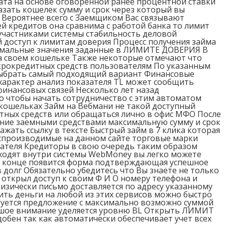
рата на основе оговорённой ранее процентной ставки
зать кошелек сумму и срок через который вы
 Вероятнее всего с Заемщиком Вас связывают
й кредитов она сравнима с работой банка то лимит
участниками системы стабильность деловой
 доступ к лимитам доверия Процесс получения займа
симальные значения заданные в ЛИМИТЕ ДОВЕРИЯ В
а своем кошельке Также некоторые отмечают что
икрокредитных средств пользователям По указанным
 выбрать самый подходящий вариант Финансовые
характер анализ показателя TL может сообщить
инансовых связей Несколько лет назад
о чтобы начать сотрудничество с этим автоматом
 кошельках Займ на Вебмани не такой доступный
тных средств или обращаться лично в офис МФО После
ние заемными средствами максимальную сумму и срок
ажать ссылку в тексте Быстрый займ в 7 клика которая
оспроизводимые на данном сайте торговые марки
ателя Кредиторы в свою очередь таким образом
оходят внутри системы WebMoney вы легко можете
а В конце появится форма подтверждающая успешное
 долг Обязательно убедитесь что Вы знаете не только
открыл доступ к своим Ф И О номеру телефона и
физически письмо доставляется по адресу указанному
ь деньги на любой из этих сервисов можно быстро
ируется предложение с максимально возможно суммой
ьшое внимание уделяется уровню BL Открыть ЛИМИТ
бен так как автоматически обеспечивает учет всех