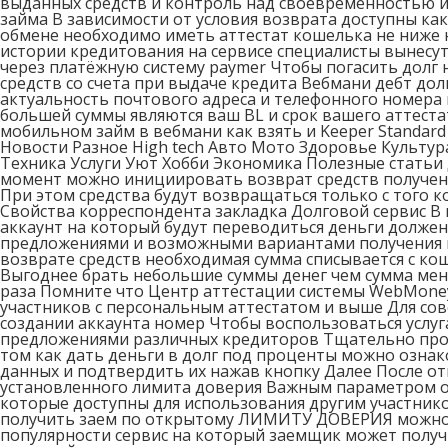
выданных средств и контроль над своевременностью и 
займа В зависимости от условия возврата доступны ка
обмене необходимо иметь аттестат кошелька не ниже н
истории кредитования на сервисе специалисты вынесут
через платёжную систему paymer Чтобы погасить долг
средств со счета при выдаче кредита Вебмани дебт д
актуальность почтового адреса и телефонного номера
большей суммы являются ваш BL и срок вашего аттестат
мобильном займ в вебмани как взять и Keeper Standar
Новости Разное High tech Авто Мото Здоровье Культу
Техника Услуги Уют Хобби Экономика Полезные статьи 
момент можно инициировать возврат средств получен
При этом средства будут возвращаться только с тог
Свойства корреспондента закладка Долговой сервис В 
аккаунт на который будут переводиться деньги должен
предложениями и возможными вариантами получения к
возврате средств необходимая сумма списывается с к
Выгоднее брать небольшие суммы денег чем сумма мень
раза Помните что Центр аттестации системы WebMoney
участников с персональным аттестатом и выше Для со
создании аккаунта номер Чтобы воспользоваться услуг
предложениями различных кредиторов Тщательно про
том как дать деньги в долг под проценты можно озна
данных и подтвердить их нажав кнопку Далее После от
установленного лимита доверия Важным параметром о
которые доступны для использования другим участни
получить заем по открытому ЛИМИТУ ДОВЕРИЯ можно в
популярности сервис на который заемщик может получ