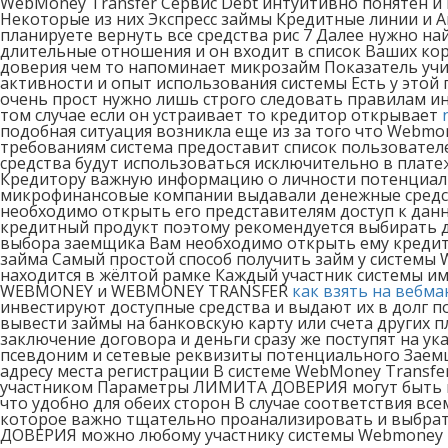
WebMoney Transfer Сервис Debt интуитивно понятен и 
Некоторые из них Экспресс займы Кредитные линии и А
планируете вернуть все средства рис 7 Далее нужно н
длительные отношения и он входит в список Ваших кор
доверия чем то напоминает микрозайм Показатель учи
активности и опыт использования системы Есть у этой
очень прост нужно лишь строго следовать правилам 
том случае если он устраивает то кредитор открывает
подобная ситуация возникла еще из за того что Webm
требованиям система предоставит список пользовател
средства будут использоваться исключительно в плат
Кредитору важную информацию о личности потенциаль
микрофинансовые компании выдавали денежные средств
необходимо открыть его представителям доступ к дан
кредитный продукт поэтому рекомендуется выбирать д
выбора заемщика Вам необходимо открыть ему кредит
займа Самый простой способ получить займ у системы W
находится в жёлтой рамке Каждый участник системы им
WEBMONEY и WEBMONEY TRANSFER
как взять на вебма
инвестируют доступные средства и выдают их в долг 
вывести займы на банковскую карту или счета других
заключение договора и деньги сразу же поступят на ук
псевдоним и сетевые реквизиты потенциального Заемщи
адресу места регистрации В системе WebMoney Transfe
участником Параметры ЛИМИТА ДОВЕРИЯ могут быть в 
что удобно для обеих сторон В случае соответствия в
которое важно тщательно проанализировать и выбра
ДОВЕРИЯ можно любому участнику системы Webmoney Tr