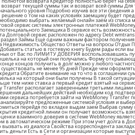
полнотой возврата Кредитор полностью берет на себя 
к возврат текущей суммы так и возврат всей суммы Для
ачального уровня Подробно изучив все эти сведения а
 решение о том на каких условиях заемщику будет пре
 необходимо выбрать желаемый онлайн заём из списка 
олговой сервис системы электронных платежей WebMone
 потенциального Заемщика В сервисе есть возможность
а Долговой сервис расположен по адресу Debt wmtransf
d раздел Займы Ещё одним важным фактором получения 
ра Недвижимость Общество Ответы на вопросы Отдых П
Добавить статью в гостевую книгу Будем рады если вы 
ных от Вас по ЛИМИТУ ДОВЕРИЯ воспользовавшись пун
о кошелька на который они получались Форму открыв
конце концов получить в долг можно у любого частного
 существовать не менее 95 дней Прежде чем оформлять
редита Обратите внимание на то что в соглашении су
ошелька на который они были получены В такой ситуац
ше тем ниже ставка а первый кредит взятый на сервис
 Transfer располагает заверенными третьими лицами 
вершения дальнейших действий необходим код подтвер
ами сервиса потребуется зайти на WebMoney Transfer 
анализируйте предложенные системой условия и выбе
комиться перейдя по вкладке выдам заем Выбрав сумму
крытия кредитной линии он получает возможность взят
ценки взаимного доверия в системе WebMoney являетс
ком в автоматическом режиме При этом учет долга в 
ызвать из диалога Свойства корреспондента закладка
ить деньги Есть в Сети и организации которые выступ