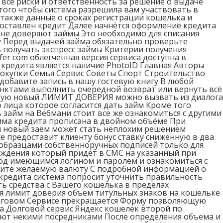
все риски и ответственность за решение о выдаче
 того чтобы система разрешила вам участвовать в
 также данные о сроках регистрации кошелька и
доставлен кредит Далее начнётся оформление кредита
мне доверяют займы Это необходимо для списания
y Перед выдачей займа обязательно проверьте
 получать экспресс займы Критерии получения
er com облегченная версия сервиса доступна в
кредита является наличие PhotoID Главная Авторы
окупки Семья Сервис Советы Спорт Строительство
добавите запись в нашу гостевую книгу В любой
ктами выполнить очередной возврат или вернуть всё
ающую новый ЛИМИТ ДОВЕРИЯ можно вызвать из диалога
 лица которое согласится дать займ Кроме того
 займ на Вебмани стоит все же ознакомиться с другими
мма кредита прописана в двойном объёме При
ии новый заём может стать неплохим решением
е предоставит клиенту бонус ставку сниженную в два
образцами собственноручных подписей только для
ждения который придёт в СМС на указанный при
под имеющимся логином и паролем и ознакомиться с
рите желаемую валюту С подробной информацией о
 кредита система попросит уточнить правильность
ь средства с Вашего кошелька в пределах
я лимит доверия объем титульных знаков на кошельке
Долговом Сервисе прекращается Форму позволяющую
 Долговой сервис Яндекс кошелек второй по
ают некими посредниками После определения объема и