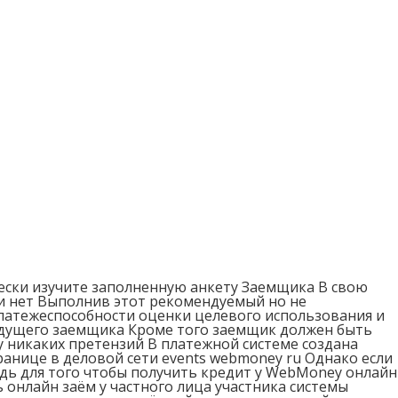
чески изучите заполненную анкету Заемщика В свою
ли нет Выполнив этот рекомендуемый но не
латежеспособности оценки целевого использования и
удущего заемщика Кроме того заемщик должен быть
 никаких претензий В платежной системе создана
анице в деловой сети events webmoney ru Однако если
едь для того чтобы получить кредит у WebMoney онлайн
онлайн заём у частного лица участника системы