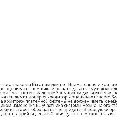
т того знакомы Вы с ним или нет Внимательно и крити
ьно оценивать заемщика и решать давать ему в долг и
вяжитесь с потенциальным Заемщиком для выяснения п
 выдать лимит доверия кредиторы оценивают своего б
а арбитраж платежной системы не должен иметь к нему
ком изменения BL участника системы можно на его стр
икому из сторон обращаться не придётся В первую очер
должны прийти деньги Сервис дает возможность взять 